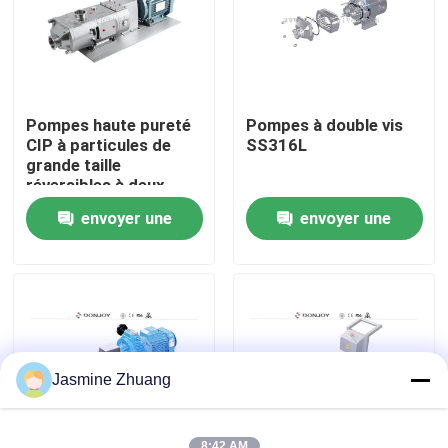
À propos de nous
Visite de l'usine
Pompes haute pureté
Pompes à double vis
CIP à particules de
SS316L
grande taille
Contrôle de la qualité
réversibles à deux
directions/pompes à
envoyer une
envoyer une
double vis avec
moteur direct
Nous contacter
demande
demande
Nouvelles
Demandez un devis
Jasmine Zhuang
Soupape à diaphragme sanitaire
8:42 AM