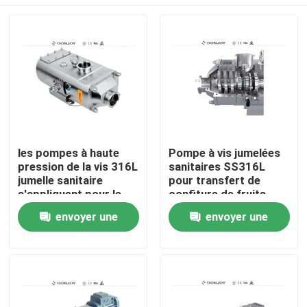
les pompes à haute
Pompe à vis jumelées
pression de la vis 316L
sanitaires SS316L
jumelle sanitaire
pour transfert de
s'appliquent pour le
confiture de fruits
CIP/PETITE GORGÉE
À la maison
envoyer une
envoyer une
de systèmes
demande
demande
Produits
vidéos