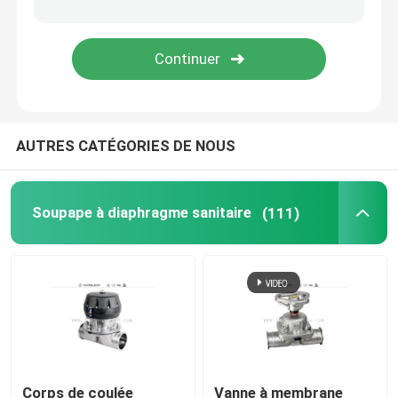
valve de siège d'angle
Valve à globe sanitaire
AUTRES CATÉGORIES DE NOUS
Valve à bille sanitaire
Positionneur de soupape intelligent
Soupape à diaphragme sanitaire
(111)
Ventilateurs de freinage hydrauliques
Valve de fond de réservoir
soupape de sûreté de pression
Corps de coulée
Vanne à membrane