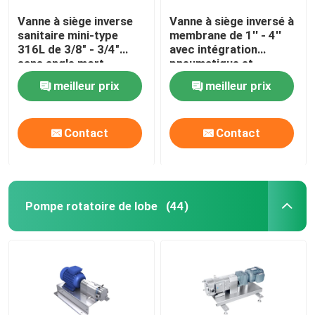
Vanne à siège inverse
Vanne à siège inversé à
sanitaire mini-type
membrane de 1'' - 4''
316L de 3/8" - 3/4"
avec intégration
sans angle mort
pneumatique et
manuelle
meilleur prix
meilleur prix
Contact
Contact
Pompe rotatoire de lobe
(44)