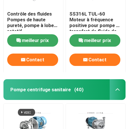
Contrôle des fluides
SS316L TUL-60
Pompes de haute
Moteur à fréquence
pureté, pompe à lobe
positive pour pompe de
rotatif
transfert de fluide de
réservoir à réservoir
meilleur prix
meilleur prix
Contact
Contact
Pompe centrifuge sanitaire
(40)