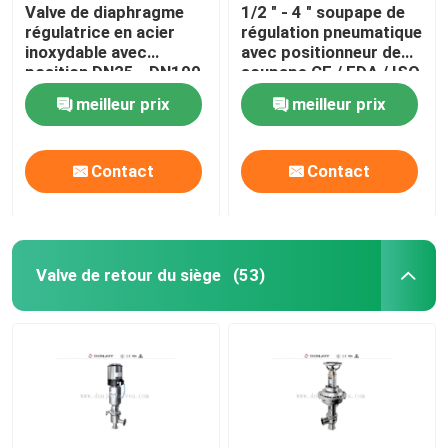
Valve de diaphragme
1/2 " - 4 " soupape de
régulatrice en acier
régulation pneumatique
inoxydable avec
avec positionneur de
position DN25 - DN100
soupape CE / FDA / ISO
CE / FDA
meilleur prix
meilleur prix
Contact
Contact
Valve de retour du siège
(53)