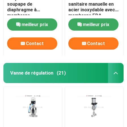
soupape de
sanitaire manuelle en
diaphragme à
acier inoxydable avec
Balles de pulvérisation pour réservoirs
membrane
membrane FDA
pneumatique, soupape
Garantie un an
meilleur prix
meilleur prix
de diaphragme OEM
Verre de vision en acier inoxydable
Contact
Contact
Valve d'échantillonnage
Couverture de l'égout du réservoir
Vanne de régulation
(21)
filtre de tuyauterie
Appareils sanitaires en acier inoxydable