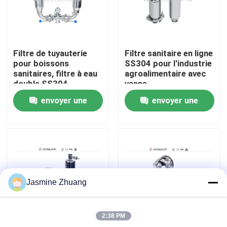
À propos de nous
Filtre de tuyauterie
Filtre sanitaire en ligne
Visite de l'usine
pour boissons
SS304 pour l'industrie
sanitaires, filtre à eau
agroalimentaire avec
double SS304
vanne
Contrôle de la qualité
d'échantillonnage /
envoyer une
envoyer une
vanne de décharge
demande
demande
Nous contacter
Nouvelles
Jasmine Zhuang
Demandez un devis
2:38 PM
Soupape à diaphragme sanitaire