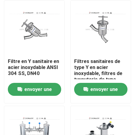
Filtre en Y sanitaire en
Filtres sanitaires de
acier inoxydable ANSI
type Y en acier
304 SS, DN40
inoxydable, filtres de
tuyauterie de type
SS316L
envoyer une
envoyer une
À la maison
demande
demande
Produits
vidéos