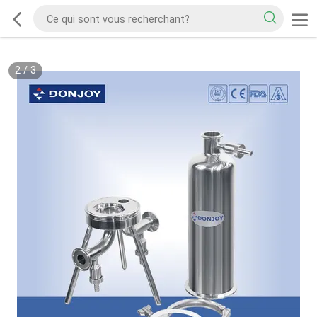
2
/
3