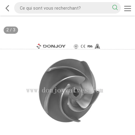
2
/
3