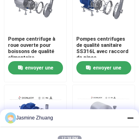
À propos de nous
Visite de l'usine
Pompe centrifuge à
Pompes centrifuges
roue ouverte pour
de qualité sanitaire
boissons de qualité
SS316L avec raccord
Contrôle de la qualité
alimentaire
de pince
envoyer une
envoyer une
Nous contacter
demande
demande
Nouvelles
Demandez un devis
Jasmine Zhuang
Soupape à diaphragme sanitaire
12:38 PM