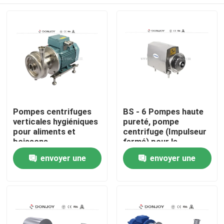
Pompes centrifuges
BS - 6 Pompes haute
verticales hygiéniques
pureté, pompe
pour aliments et
centrifuge (Impulseur
boissons
fermé) pour le
contrôle des fluides
À la maison
envoyer une
envoyer une
demande
demande
Produits
vidéos