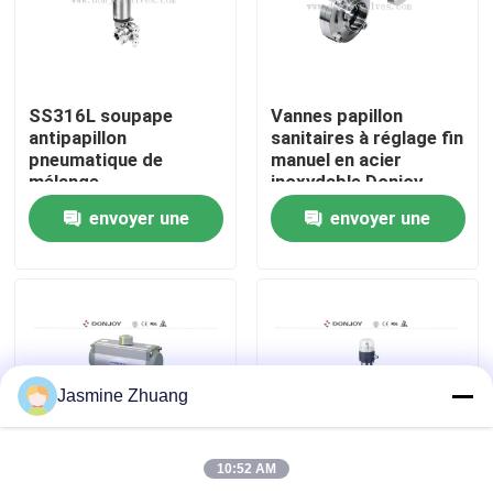
À propos de nous
SS316L soupape
Vannes papillon
Visite de l'usine
antipapillon
sanitaires à réglage fin
pneumatique de
manuel en acier
mélange
inoxydable Donjoy
Contrôle de la qualité
envoyer une
envoyer une
demande
demande
Nous contacter
Nouvelles
Jasmine Zhuang
Demandez un devis
10:52 AM
Soupape à diaphragme sanitaire