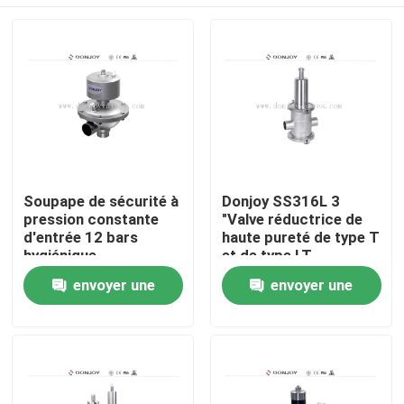
Soupape de sécurité à
Donjoy SS316L 3
pression constante
"Valve réductrice de
d'entrée 12 bars
haute pureté de type T
hygiénique
et de type LT
À la maison
envoyer une
envoyer une
demande
demande
Produits
vidéos