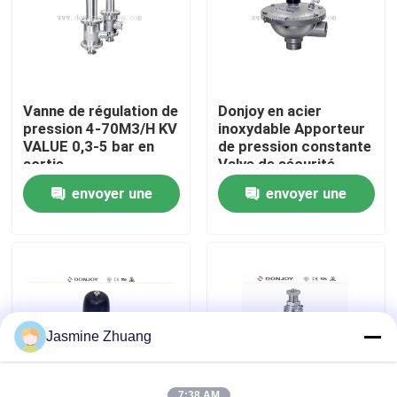
À propos de nous
Visite de l'usine
Vanne de régulation de
Donjoy en acier
pression 4-70M3/H KV
inoxydable Apporteur
VALUE 0,3-5 bar en
de pression constante
Contrôle de la qualité
sortie
Valve de sécurité
pression de travail de
envoyer une
envoyer une
8 bar
Nous contacter
demande
demande
Nouvelles
Demandez un devis
Jasmine Zhuang
Soupape à diaphragme sanitaire
7:38 AM