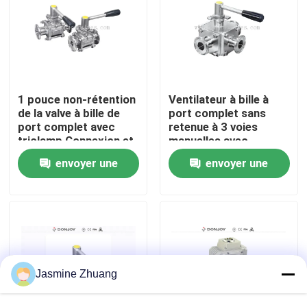
À propos de nous
Visite de l'usine
1 pouce non-rétention
Ventilateur à bille à
de la valve à bille de
port complet sans
Contrôle de la qualité
port complet avec
retenue à 3 voies
triclamp Connexion et
manuelles avec
montage ISO
poignée en plastique
envoyer une
envoyer une
Nous contacter
demande
demande
Nouvelles
Demandez un devis
Jasmine Zhuang
Soupape à diaphragme sanitaire