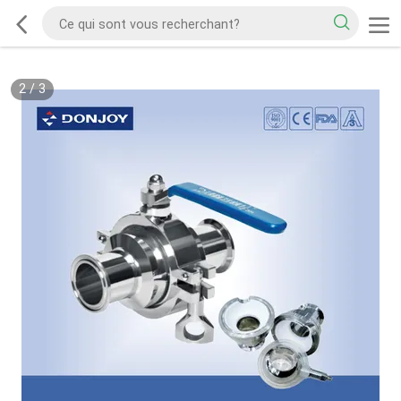
2
/
3