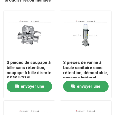
3 pièces de soupape à
3 pièces de vanne à
bille sans rétention,
boule sanitaire sans
soupape à bille directe
rétention, démontable,
SS304/316L
passage intégral,
À la maison
SS316L, 2 POUCES
envoyer une
envoyer une
demande
demande
Produits
vidéos