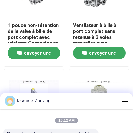
À propos de nous
1 pouce non-rétention
Ventilateur à bille à
de la valve à bille de
port complet sans
Visite de l'usine
port complet avec
retenue à 3 voies
triclamp Connexion et
manuelles avec
montage ISO
poignée en plastique
envoyer une
envoyer une
Contrôle de la qualité
demande
demande
Nous contacter
Nouvelles
Jasmine Zhuang
Demandez un devis
10:12 AM
Valve à bille sanitaire
SS316L Actuateur
Soupape à diaphragme sanitaire