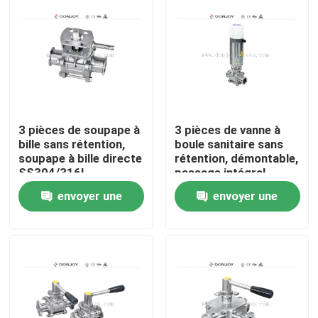
3 pièces de soupape à
3 pièces de vanne à
bille sans rétention,
boule sanitaire sans
soupape à bille directe
rétention, démontable,
SS304/316L
passage intégral,
SS316L, 2 POUCES
envoyer une
envoyer une
À la maison
demande
demande
Produits
vidéos