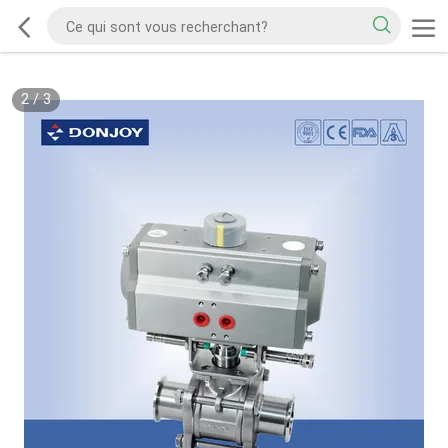
2
/
3