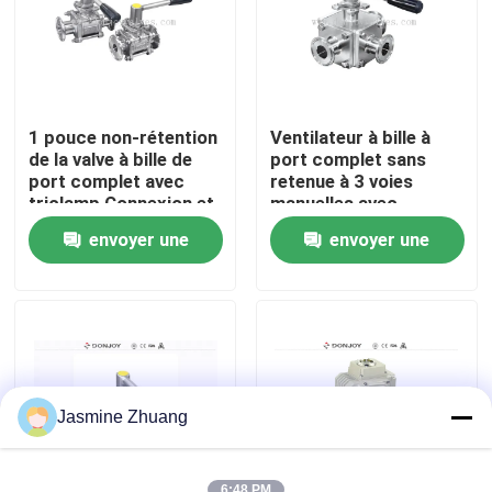
À propos de nous
Visite de l'usine
1 pouce non-rétention
Ventilateur à bille à
de la valve à bille de
port complet sans
port complet avec
retenue à 3 voies
Contrôle de la qualité
triclamp Connexion et
manuelles avec
montage ISO
poignée en plastique
envoyer une
envoyer une
Nous contacter
demande
demande
Nouvelles
Demandez un devis
Jasmine Zhuang
Soupape à diaphragme sanitaire
6:48 PM