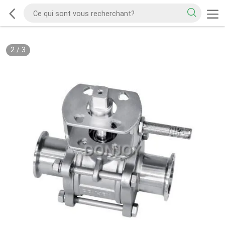
2
/
3