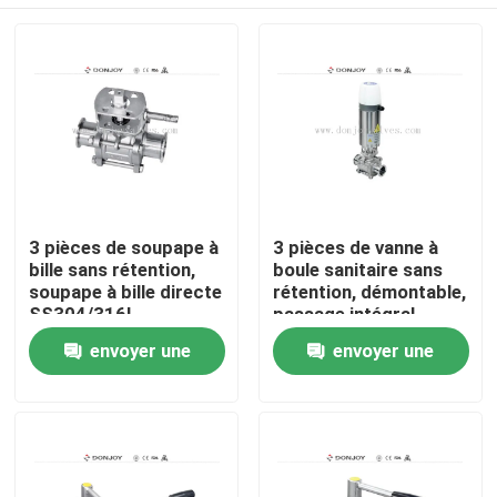
3 pièces de soupape à
3 pièces de vanne à
bille sans rétention,
boule sanitaire sans
soupape à bille directe
rétention, démontable,
SS304/316L
passage intégral,
SS316L, 2 POUCES
À la maison
envoyer une
envoyer une
demande
demande
Produits
vidéos