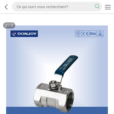
2
/
2