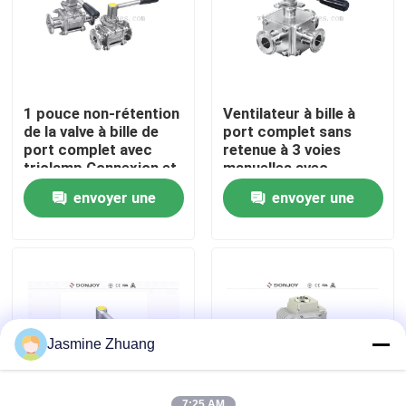
À propos de nous
Visite de l'usine
1 pouce non-rétention
Ventilateur à bille à
de la valve à bille de
port complet sans
port complet avec
retenue à 3 voies
Contrôle de la qualité
triclamp Connexion et
manuelles avec
montage ISO
poignée en plastique
envoyer une
envoyer une
Nous contacter
demande
demande
Nouvelles
Demandez un devis
Jasmine Zhuang
Soupape à diaphragme sanitaire
7:25 AM