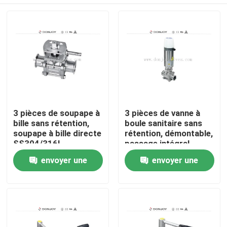
3 pièces de soupape à
3 pièces de vanne à
bille sans rétention,
boule sanitaire sans
soupape à bille directe
rétention, démontable,
SS304/316L
passage intégral,
SS316L, 2 POUCES
À la maison
envoyer une
envoyer une
demande
demande
Produits
vidéos