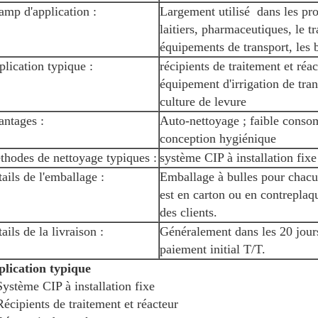
mp d'application :
Largement utilisé dans les pro
laitiers, pharmaceutiques, le t
équipements de transport, les 
lication typique :
récipients de traitement et réac
équipement d'irrigation de tran
culture de levure
antages :
Auto-nettoyage ; faible conso
conception hygiénique
hodes de nettoyage typiques :
système CIP à installation fixe
ails de l'emballage :
Emballage à bulles pour chacu
est en carton ou en contrepla
des clients.
ails de la livraison :
Généralement dans les 20 jours
paiement initial T/T.
lication typique
Système CIP à installation fixe
Récipients de traitement et réacteur