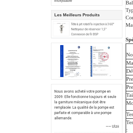
inoxydable
Bal
Typ
Les Meilleurs Produits
Con
Mat
Tête à jet rotatif à injection à 360°
Nettoyeur de réservoir 1,5"
Connexion de fil BSP
Spé
No
Mat
Déb
Pre
Pre
Nous avons acheté votre pompe en
Tai
2009. Elle fonctionne toujours et seule
la garniture mécanique doit être
Mo
remplacée. La qualité de la pompe est
parfaite et comparable à une pompe
Te
allemande.
Te
—— Ulzii
: