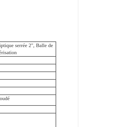
ptique serrée 2", Balle de
érisation
 soudé