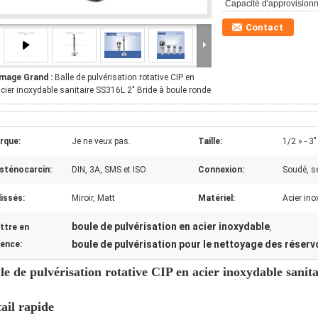
Capacité d'approvision
Contact
Image Grand :
Balle de pulvérisation rotative CIP en
cier inoxydable sanitaire SS316L 2" Bride à boule ronde
rque:
Je ne veux pas.
Taille:
1/2 » - 3"
 sténocarcin:
DIN, 3A, SMS et ISO
Connexion:
Soudé, se
issés:
Miroir, Matt
Matériel:
Acier ino
boule de pulvérisation en acier inoxydable
ttre en
,
boule de pulvérisation pour le nettoyage des réserv
dence:
le de pulvérisation rotative CIP en acier inoxydable sani
ail rapide