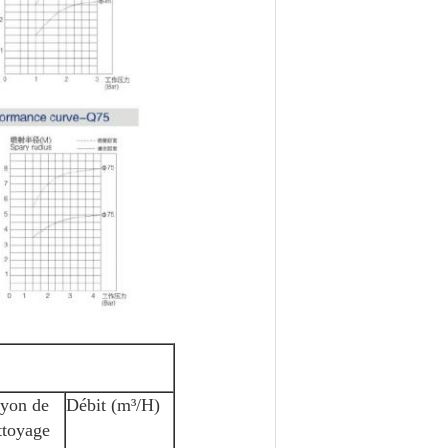
yon de
Débit (m³/H)
ttoyage