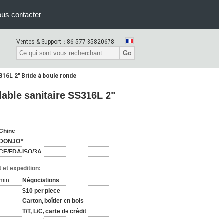
us contacter
Ventes & Support：
86-577-85820678
Go
S316L 2" Bride à boule ronde
dable sanitaire SS316L 2"
Chine
DONJOY
CE/FDA/ISO/3A
 et expédition:
min:
Négociations
$10 per piece
Carton, boîtier en bois
:
T/T, L/C, carte de crédit