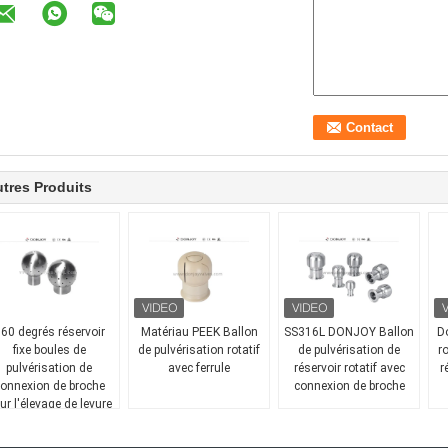
tres Produits
60 degrés réservoir
Matériau PEEK Ballon
SS316L DONJOY Ballon
D
fixe boules de
de pulvérisation rotatif
de pulvérisation de
r
pulvérisation de
avec ferrule
réservoir rotatif avec
r
onnexion de broche
connexion de broche
ur l'élevage de levure