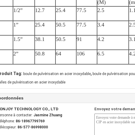
(M)
(m
1/2”
12.7
25.4
77.5
2.5
1.
1”
25.4
50.5
77.5
3.4
2.
1.5”
38.1
50.5
91
4.2
3.
2”
50.8
64
106
6.5
4.
,
roduit Tag:
boule de pulvérisation en acier inoxydable
boule de pulvérisation pou
alles de pulvérisation en acier inoxydable
oordonnées
ONJOY TECHNOLOGY CO., LTD
Envoyez votre deman
ersonne à contacter:
Jasmine Zhuang
éléphone:
86-18967799769
élécopieur:
86-577-86998000