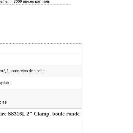
nement:
3000 pièces par mois
rré, fil, connexion de broche
xydable
oirs
taire SS316L 2" Clamp, boule ronde