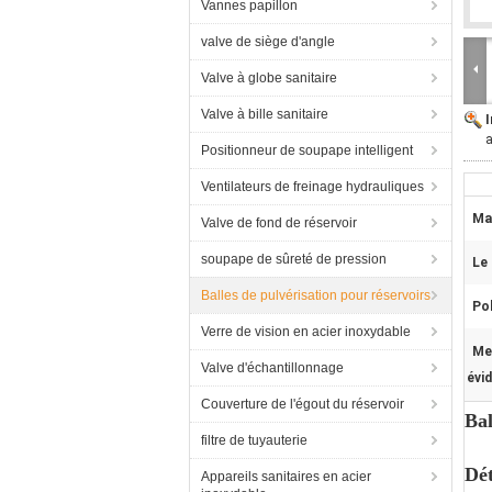
Vannes papillon
valve de siège d'angle
Valve à globe sanitaire
Valve à bille sanitaire
a
Positionneur de soupape intelligent
Ventilateurs de freinage hydrauliques
Ma
Valve de fond de réservoir
soupape de sûreté de pression
Le
Balles de pulvérisation pour réservoirs
Pol
Verre de vision en acier inoxydable
Me
Valve d'échantillonnage
évi
Couverture de l'égout du réservoir
Bal
filtre de tuyauterie
Dét
Appareils sanitaires en acier