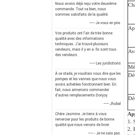
Nous avons déjà reçu votre deuxième
Cha
commande. Tout va bien, nous
sommes satisfaits de la qualité.
—— Je vous en prie.
App
Vos produits ont l'air de très bonne
qualité avec des informations
techniques. J'ai trouvé plusieurs
vendeurs, mais il y en a. Ils sont tous
Av
des vendeurs.
—— Les juridictions
Mét
À ce stade, je voudrais vous dire que les
Dét
pompes et les vannes que nous vous
avons achetées fonctionnent bien. En
fait, nous aimerions commander
d'autres remplacements Donjoy.
Dét
—— Jhubal
App
Chère Jasmine. Je tiens à vous
remercier pour les produits de bonne
1. 
qualité que nous venons de livrer.
2. 
—— - Je ne sais pas.