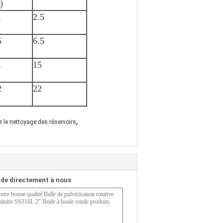
)
1
2.5
5
6.5
1
15
2
22
,
r le nettoyage des réservoirs
de directement à nous