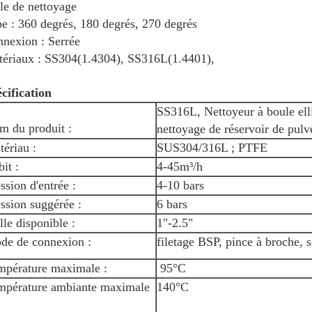
le de nettoyage
e : 360 degrés, 180 degrés, 270 degrés
nexion : Serrée
ériaux : SS304(1.4304), SS316L(1.4401),
cification
SS316L, Nettoyeur à boule elli
m du produit :
nettoyage de réservoir de pulv
ériau :
SUS304/316L ; PTFE
it :
4-45m³/h
ssion d'entrée :
4-10 bars
ssion suggérée :
6 bars
lle disponible :
1"-2.5"
de de connexion :
filetage BSP, pince à broche,
mpérature maximale :
95°C
mpérature ambiante maximale
140°C