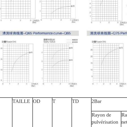
TAILLE
OD
T
TD
2Bar
Rayon de
Ra
pulvérisation
ne