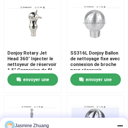
À propos de nous
Visite de l'usine
Contrôle de la qualité
Donjoy Rotary Jet
SS316L Donjoy Ballon
Head 360° Injecter le
de nettoyage fixe avec
nettoyeur de réservoir
connexion de broche
1,5" Connexion de fil
pour réservoir
Nous contacter
BSP
envoyer une
envoyer une
Nouvelles
demande
demande
Demandez un devis
Soupape à diaphragme sanitaire
Jasmine Zhuang