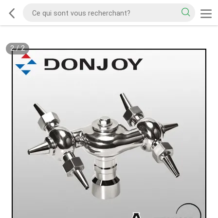
2
/
2