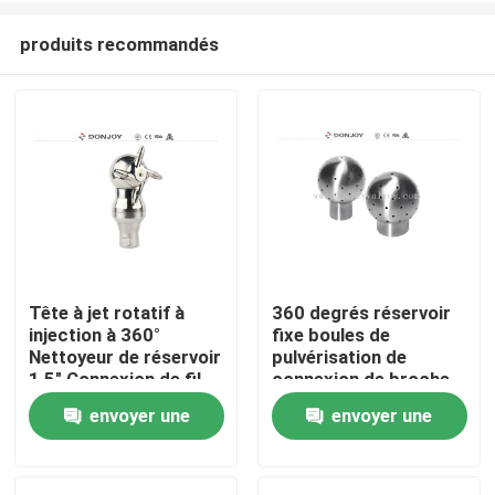
produits recommandés
Tête à jet rotatif à
360 degrés réservoir
injection à 360°
fixe boules de
À la maison
Nettoyeur de réservoir
pulvérisation de
1,5" Connexion de fil
connexion de broche
BSP
pour l'élevage de
envoyer une
envoyer une
Produits
levure
demande
demande
vidéos