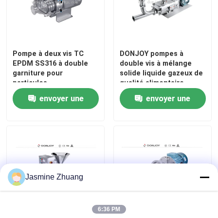
Pompe à deux vis TC
DONJOY pompes à
EPDM SS316 à double
double vis à mélange
garniture pour
solide liquide gazeux de
particules
qualité alimentaire
envoyer une
envoyer une
demande
demande
Jasmine Zhuang
6:36 PM