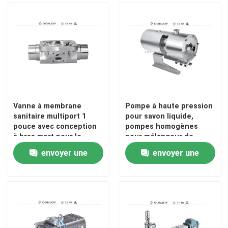
Vanne à membrane
Pompe à haute pression
sanitaire multiport 1
pour savon liquide,
pouce avec conception
pompes homogènes
à bras mort pour le
pour mélangeur de
traitement
détergent
envoyer une
envoyer une
pharmaceutique
demande
demande