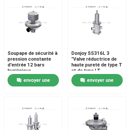
Soupape de sécurité à
Donjoy SS316L 3
pression constante
"Valve réductrice de
d'entrée 12 bars
haute pureté de type T
hygiénique
et de type LT
envoyer une
envoyer une
À la maison
demande
demande
Produits
vidéos