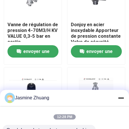
À propos de nous
Vanne de régulation de
Donjoy en acier
pression 4-70M3/H KV
inoxydable Apporteur
Visite de l'usine
VALUE 0,3-5 bar en
de pression constante
sortie
Valve de sécurité
pression de travail de
envoyer une
envoyer une
Contrôle de la qualité
8 bar
demande
demande
Nous contacter
Nouvelles
Jasmine Zhuang
Demandez un devis
12:28 PM
Donjoy Mini-type
Valve de sécurité
Soupape à diaphragme sanitaire