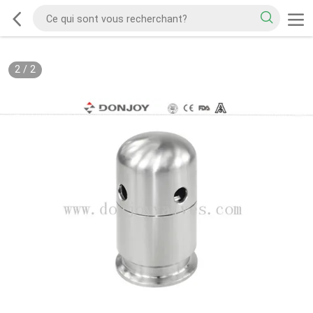
2
/
2