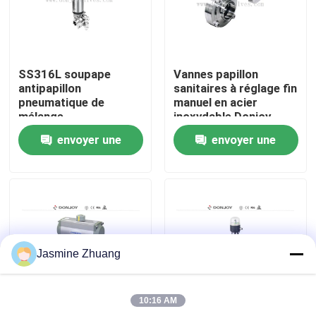
À propos de nous
SS316L soupape
Vannes papillon
Visite de l'usine
antipapillon
sanitaires à réglage fin
pneumatique de
manuel en acier
mélange
inoxydable Donjoy
Contrôle de la qualité
envoyer une
envoyer une
demande
demande
Nous contacter
Nouvelles
Jasmine Zhuang
Demandez un devis
10:16 AM
Soupape à diaphragme sanitaire