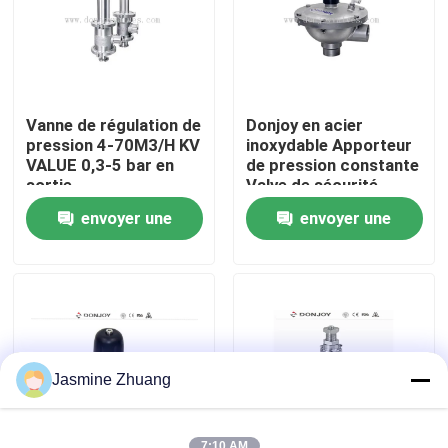
À propos de nous
Visite de l'usine
Vanne de régulation de
Donjoy en acier
pression 4-70M3/H KV
inoxydable Apporteur
VALUE 0,3-5 bar en
de pression constante
Contrôle de la qualité
sortie
Valve de sécurité
pression de travail de
envoyer une
envoyer une
8 bar
Nous contacter
demande
demande
Nouvelles
Demandez un devis
Jasmine Zhuang
Soupape à diaphragme sanitaire
7:10 AM