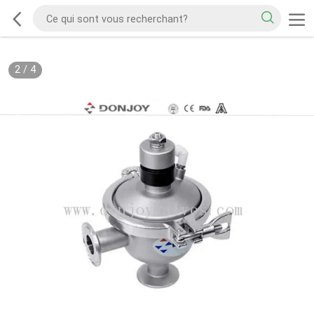
2
/
4