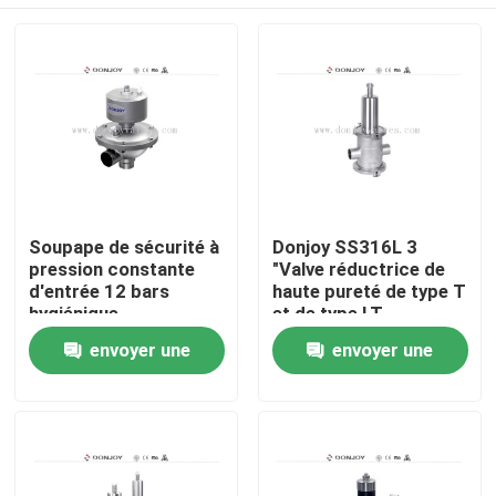
Soupape de sécurité à
Donjoy SS316L 3
pression constante
"Valve réductrice de
d'entrée 12 bars
haute pureté de type T
hygiénique
et de type LT
À la maison
envoyer une
envoyer une
demande
demande
Produits
vidéos