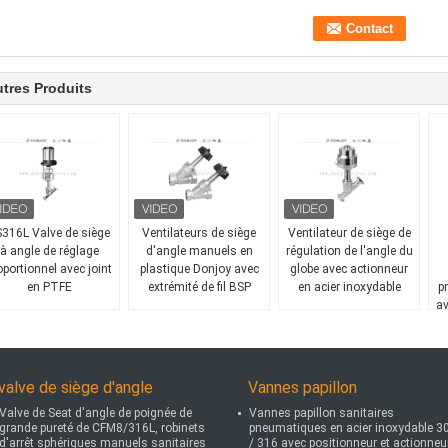
tres Produits
316L Valve de siège
Ventilateurs de siège
Ventilateur de siège de
à angle de réglage
d'angle manuels en
régulation de l'angle du
oportionnel avec joint
plastique Donjoy avec
globe avec actionneur
en PTFE
extrémité de fil BSP
en acier inoxydable
p
av
valve de siège d'angle
Vannes papillon
Valve de Seat d'angle de poignée de
Vannes papillon sanitaires
grande pureté de CFM8/316L, robinets
pneumatiques en acier inoxydable 3
d'arrêt sphériques manuels sanitaires
/ 316 avec positionneur et actionneu