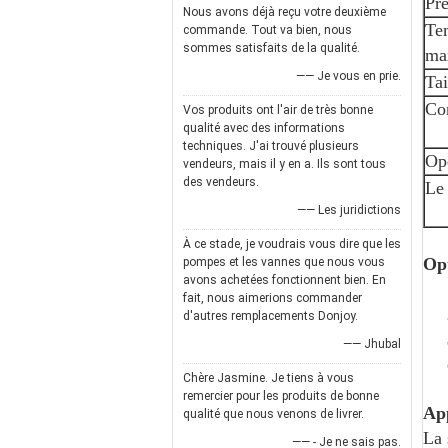
Pre
Nous avons déjà reçu votre deuxième
Te
commande. Tout va bien, nous
sommes satisfaits de la qualité.
ma
—— Je vous en prie.
Tai
Co
Vos produits ont l'air de très bonne
qualité avec des informations
techniques. J'ai trouvé plusieurs
Op
vendeurs, mais il y en a. Ils sont tous
des vendeurs.
Le 
—— Les juridictions
À ce stade, je voudrais vous dire que les
Opt
pompes et les vannes que nous vous
avons achetées fonctionnent bien. En
fait, nous aimerions commander
d'autres remplacements Donjoy.
—— Jhubal
Chère Jasmine. Je tiens à vous
remercier pour les produits de bonne
App
qualité que nous venons de livrer.
La 
—— - Je ne sais pas.