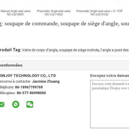
g: soupape de commande, soupape de siège d'angle, so
,
,
roduit Tag:
Valve de corps d'angle
soupape de siège inclinée
l'angle a posé des
oordonnées
ONJOY TECHNOLOGY CO., LTD
Envoyez votre deman
ersonne à contacter:
Jasmine Zhuang
éléphone:
86-18967799769
élécopieur:
86-577-86998000