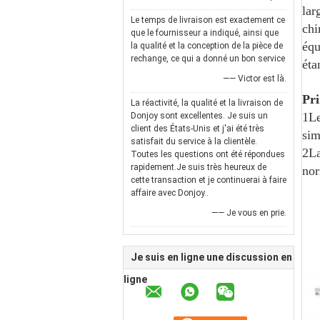
lar
Le temps de livraison est exactement ce
chi
que le fournisseur a indiqué, ainsi que
équ
la qualité et la conception de la pièce de
rechange, ce qui a donné un bon service
éta
—— Victor est là.
Pri
La réactivité, la qualité et la livraison de
1Le
Donjoy sont excellentes. Je suis un
client des États-Unis et j'ai été très
sim
satisfait du service à la clientèle.
2La
Toutes les questions ont été répondues
rapidement.Je suis très heureux de
nor
cette transaction et je continuerai à faire
affaire avec Donjoy..
—— Je vous en prie.
Je suis en ligne une discussion en
ligne