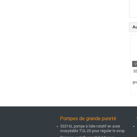
Au
SS
pr
Pompes de grande pureté
SS316L pompe à lobe rotatif en acier
inoxydable TUL-20 pour réguler le sirop