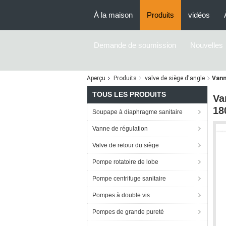
À la maison
Produits
vidéos
Demande de soumission
Nouvelles
Aperçu
Produits
valve de siège d'angle
Vann
TOUS LES PRODUITS
Va
18
Soupape à diaphragme sanitaire
Vanne de régulation
Valve de retour du siège
Pompe rotatoire de lobe
Pompe centrifuge sanitaire
Pompes à double vis
Pompes de grande pureté