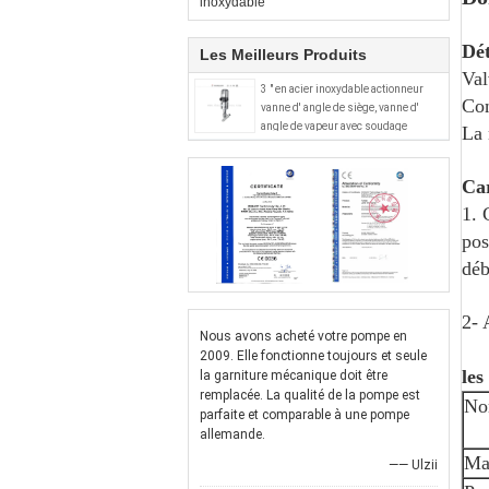
inoxydable
Dét
Les Meilleurs Produits
Val
3 " en acier inoxydable actionneur
Con
vanne d' angle de siège, vanne d'
angle de vapeur avec soudage
La 
Car
1. 
pos
déb
2- 
Nous avons acheté votre pompe en
2009. Elle fonctionne toujours et seule
les
la garniture mécanique doit être
remplacée. La qualité de la pompe est
No
parfaite et comparable à une pompe
allemande.
Mat
—— Ulzii