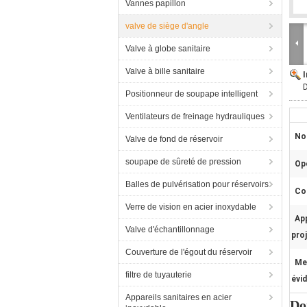
Vannes papillon
valve de siège d'angle
Valve à globe sanitaire
Valve à bille sanitaire
D
Positionneur de soupape intelligent
Ventilateurs de freinage hydrauliques
No
Valve de fond de réservoir
soupape de sûreté de pression
Op
Balles de pulvérisation pour réservoirs
Co
Verre de vision en acier inoxydable
App
Valve d'échantillonnage
proj
Couverture de l'égout du réservoir
Me
filtre de tuyauterie
évi
Appareils sanitaires en acier
Do