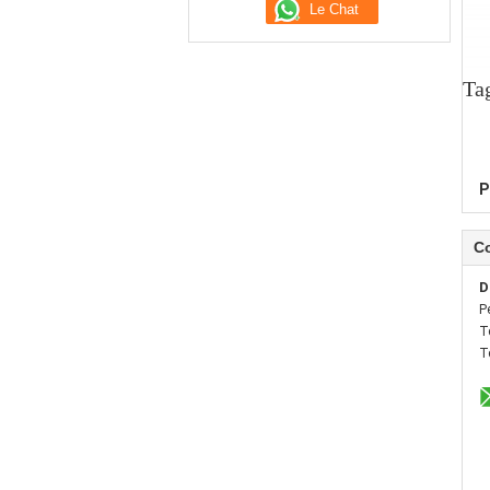
Ta
P
C
D
P
T
T