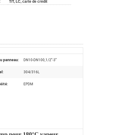
:
T/T, LC, carte de crédit
du panneau:
DN10-DN100,1/2"-3"
l:
304/316L
éité:
EPDM
almp pour 180°C vapeur