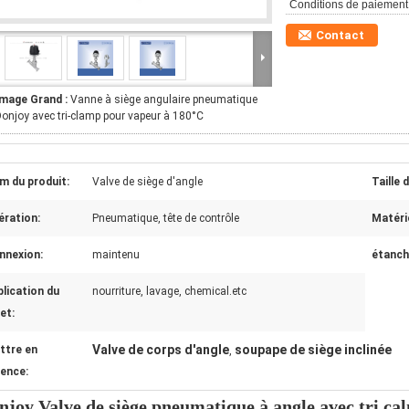
Conditions de paiement
Contact
Image Grand :
Vanne à siège angulaire pneumatique
onjoy avec tri-clamp pour vapeur à 180°C
m du produit:
Valve de siège d'angle
Taille 
ération:
Pneumatique, tête de contrôle
Matérie
nnexion:
maintenu
étanch
lication du
nourriture, lavage, chemical.etc
et:
Valve de corps d'angle
soupape de siège inclinée
ttre en
,
dence:
njoy Valve de siège pneumatique à angle avec tri c