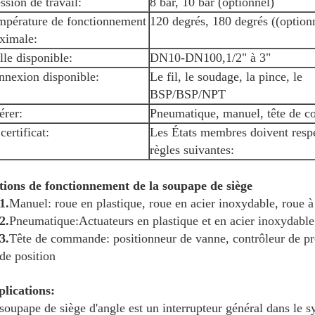
ssion de travail:
8 bar, 10 bar (optionnel)
mpérature de fonctionnement
120 degrés, 180 degrés ((option
ximale:
lle disponible:
DN10-DN100,1/2" à 3"
nnexion disponible:
Le fil, le soudage, la pince, le
BSP/BSP/NPT
érer:
Pneumatique, manuel, tête de 
certificat:
Les États membres doivent respe
règles suivantes:
ions de fonctionnement de la soupape de siège
1.
Manuel: roue en plastique, roue en acier inoxydable, roue à
2.
Pneumatique:Actuateurs en plastique et en acier inoxydable
3.
Tête de commande: positionneur de vanne, contrôleur de pr
de position
lications:
soupape de siège d'angle est un interrupteur général dans le 