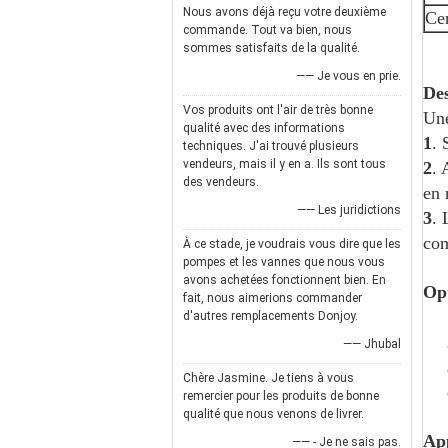
Nous avons déjà reçu votre deuxième
Cer
commande. Tout va bien, nous
sommes satisfaits de la qualité.
—— Je vous en prie.
Des
Vos produits ont l'air de très bonne
Une
qualité avec des informations
1
. 
techniques. J'ai trouvé plusieurs
vendeurs, mais il y en a. Ils sont tous
2
. 
des vendeurs.
en 
—— Les juridictions
3
. 
com
À ce stade, je voudrais vous dire que les
pompes et les vannes que nous vous
avons achetées fonctionnent bien. En
Opt
fait, nous aimerions commander
d'autres remplacements Donjoy.
—— Jhubal
Chère Jasmine. Je tiens à vous
remercier pour les produits de bonne
qualité que nous venons de livrer.
App
—— - Je ne sais pas.