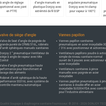
à angle de réglage
d'angle manuels en
angulaire pneumatique
oportionnel avec joint
plastique Donjoy avec
Donjoy avec tri-clamp
en PTFE
extrémité de fil BSP
pour vapeur à 180°C
p
av
valve de siège d'angle
Vannes papillon
Valve de Seat d'angle de poignée de
Vannes papillon sanitaires
grande pureté de CFM8/316L, robinets
pneumatiques en acier inoxydable 3
d'arrêt sphériques manuels sanitaires
/ 316 avec positionneur et actionneu
Donjoy 2 " pneumatique Ventilateur de
Ventilateurs papillons poudre à acti
siège à angle de vapeur avec tête
simple de niveau sanitaire normal
Contol
ouvert de 3 pouces avec actionneur 
acier inoxydable
Valve d'angle pneumatique haute
performance pour blanchiment et
Ventilateurs sanitaires à pince
lavage des aliments
manuelle avec poignée en acier
inoxydable
Robinet d'arrêt sphérique de la haute
performance SS316L avec système de
Vannes papillon pneumatiques à pin
contrôle maintenu/automatique
sanitaires à double effet en acier
inoxydable SUS304 FDA avec contrôl
pour l'industrie alimentaire
 Qualité Soupape à diaphragme sanitaire Fournisseur. © 2016 - 2026 DONJOY TEC