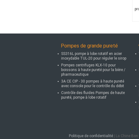
pr
Pompes de grande pureté
SS316L pompe à lobe rotatif en acier
inoxydable TUL-20 pour réguler le sirop
Pompes centrifuges KLX-10 pour
boissons à haute pureté pour la bière /
pharmaceutique
3A CE CIP - 30 pompes à haute pureté
avec console pour le contrôle du débit
Contrôle des fluides Pompes de haute
pureté, pompe à lobe rotatif
Politique de confidentialité
| La Chine Bon