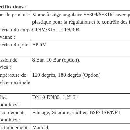
cifications :
m du produit :
Vanne à siège angulaire SS304/SS316L avec 
plastique pour la régulation et le contrôle des 
tériau du corps
CF8M/316L, CF8/304
vanne :
ériau du joint
EPDM
ssion de
8 Bar, 10 Bar (option).
vice :
mpérature de
120 degrés, 180 degrés (Option)
rvice maximale
lles
DN10-DN80, 1/2"-3"
ponibles :
ccordements
Filetage, Soudure, Collier, BSP/BSP/NPT
ponibles :
nctionnement :
Manuel