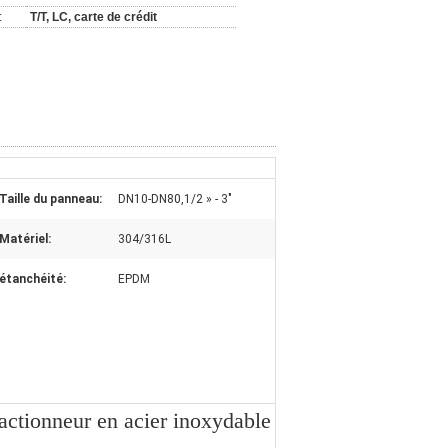
:
T/T, LC, carte de crédit
Taille du panneau:
DN10-DN80,1/2 » - 3"
Matériel:
304/316L
étanchéité:
EPDM
 actionneur en acier inoxydable