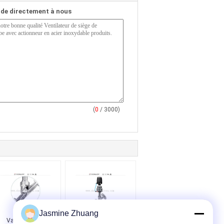
de directement à nous
(
0
/ 3000)
Jasmine Zhuang
Vanne à siège
Ventilateurs à piston