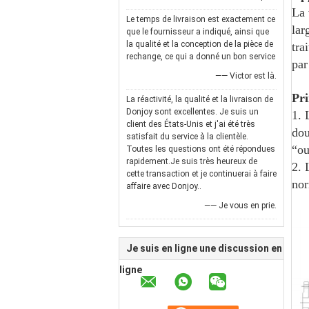
La 
Le temps de livraison est exactement ce
lar
que le fournisseur a indiqué, ainsi que
la qualité et la conception de la pièce de
tra
rechange, ce qui a donné un bon service
par
—— Victor est là.
Pri
La réactivité, la qualité et la livraison de
Donjoy sont excellentes. Je suis un
1. 
client des États-Unis et j'ai été très
dou
satisfait du service à la clientèle.
“ou
Toutes les questions ont été répondues
rapidement.Je suis très heureux de
2. 
cette transaction et je continuerai à faire
nor
affaire avec Donjoy..
—— Je vous en prie.
Je suis en ligne une discussion en
ligne