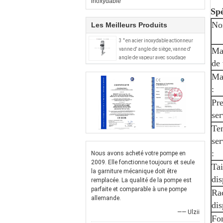
inoxydable
Spé
No
Les Meilleurs Produits
3 " en acier inoxydable actionneur
Ma
vanne d' angle de siège, vanne d'
angle de vapeur avec soudage
de 
Mat
:
Pre
ser
Te
se
:
Nous avons acheté votre pompe en
2009. Elle fonctionne toujours et seule
Tai
la garniture mécanique doit être
dis
remplacée. La qualité de la pompe est
parfaite et comparable à une pompe
Ra
allemande.
dis
—— Ulzii
Fo