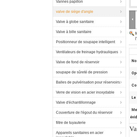
Vannes papillon
valve de siège d'angle
Valve à globe sanitaire
Valve à bille sanitaire
l
Positionneur de soupape intelligent
Ventilateurs de freinage hydrauliques
No
Valve de fond de réservoir
soupape de sûreté de pression
Op
Balles de pulvérisation pour réservoirs
Co
Verre de vision en acier inoxydable
Le
Valve d'échantillonnage
Me
Couverture de l'égout du réservoir
évi
filtre de tuyauterie
Va
Appareils sanitaires en acier