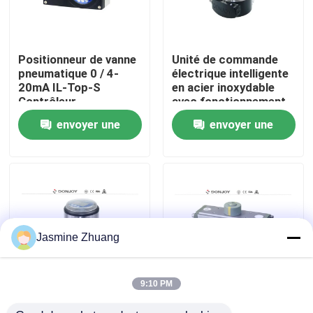
À propos de nous
Positionneur de vanne
Unité de commande
pneumatique 0 / 4-
électrique intelligente
Visite de l'usine
20mA IL-Top-S
en acier inoxydable
Contrôleur
avec fonctionnement
manuel
envoyer une
envoyer une
Contrôle de la qualité
demande
demande
Nous contacter
Nouvelles
Jasmine Zhuang
Demandez un devis
9:10 PM
Contrôleur de vanne
Vérin pneumatique en
Soupape à diaphragme sanitaire