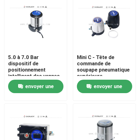
5.0 à 7.0 Bar
Mini C - Tête de
dispositif de
commande de
positionnement
soupape pneumatique
intelligent des vannes
supérieure
envoyer une
envoyer une
À la maison
demande
demande
Produits
vidéos