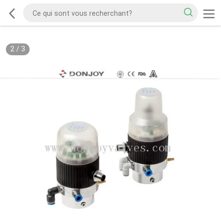
2
/
3