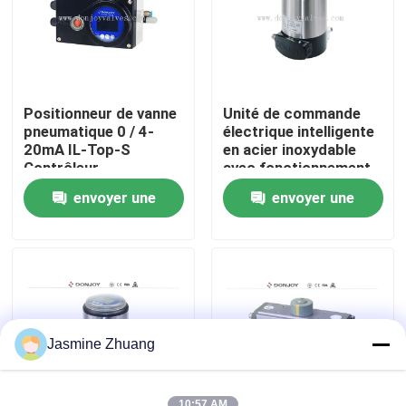
À propos de nous
Visite de l'usine
Positionneur de vanne
Unité de commande
pneumatique 0 / 4-
électrique intelligente
20mA IL-Top-S
en acier inoxydable
Contrôle de la qualité
Contrôleur
avec fonctionnement
manuel
envoyer une
envoyer une
Nous contacter
demande
demande
Nouvelles
Demandez un devis
Jasmine Zhuang
Soupape à diaphragme sanitaire
10:57 AM