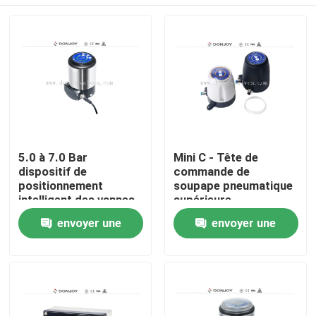
5.0 à 7.0 Bar
Mini C - Tête de
dispositif de
commande de
positionnement
soupape pneumatique
intelligent des vannes
supérieure
À la maison
envoyer une
envoyer une
demande
demande
Produits
vidéos