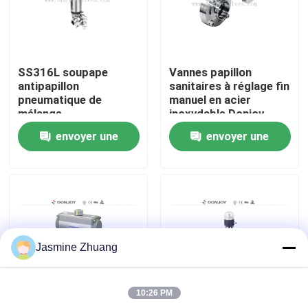
À propos de nous
SS316L soupape
Vannes papillon
Visite de l'usine
antipapillon
sanitaires à réglage fin
pneumatique de
manuel en acier
mélange
inoxydable Donjoy
Contrôle de la qualité
envoyer une
envoyer une
demande
demande
Nous contacter
Nouvelles
Jasmine Zhuang
Demandez un devis
10:26 PM
Soupape à diaphragme sanitaire