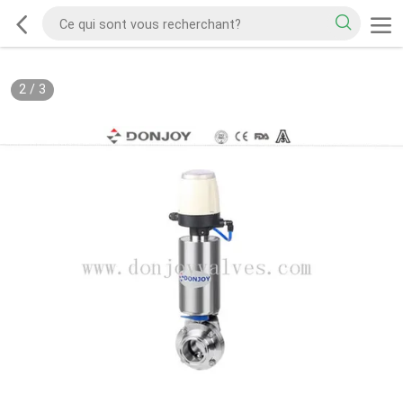
2
/
3