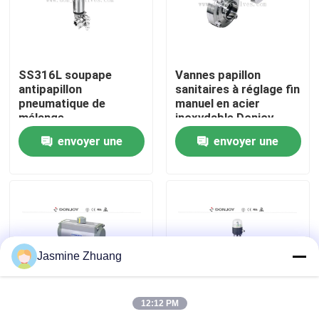
À propos de nous
SS316L soupape
Vannes papillon
Visite de l'usine
antipapillon
sanitaires à réglage fin
pneumatique de
manuel en acier
mélange
inoxydable Donjoy
Contrôle de la qualité
envoyer une
envoyer une
demande
demande
Nous contacter
Nouvelles
Jasmine Zhuang
Demandez un devis
12:12 PM
Soupape à diaphragme sanitaire