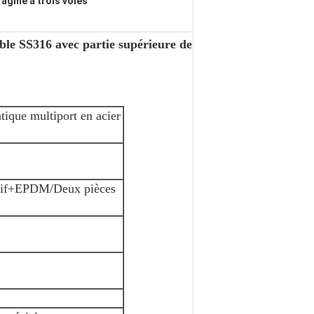
ragme à trois voies
le SS316 avec partie supérieure de
ique multiport en acier
ésif+EPDM/Deux pièces