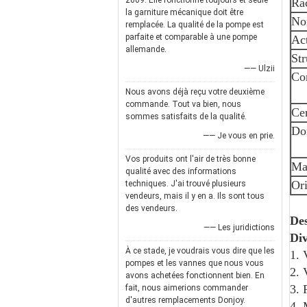
2009. Elle fonctionne toujours et seule
Ra
la garniture mécanique doit être
No
remplacée. La qualité de la pompe est
parfaite et comparable à une pompe
Ac
allemande.
Str
—— Ulzii
Con
Nous avons déjà reçu votre deuxième
commande. Tout va bien, nous
Cer
sommes satisfaits de la qualité.
Dom
—— Je vous en prie.
Vos produits ont l'air de très bonne
Man
qualité avec des informations
Ori
techniques. J'ai trouvé plusieurs
vendeurs, mais il y en a. Ils sont tous
des vendeurs.
Des
—— Les juridictions
Div
À ce stade, je voudrais vous dire que les
1. 
pompes et les vannes que nous vous
2. 
avons achetées fonctionnent bien. En
3. 
fait, nous aimerions commander
d'autres remplacements Donjoy.
4. 