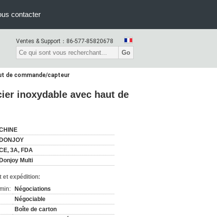
us contacter
Ventes & Support：
86-577-85820678
Go
aut de commande/capteur
ier inoxydable avec haut de
CHINE
DONJOY
CE, 3A, FDA
Donjoy Multi
 et expédition:
min:
Négociations
Négociable
Boîte de carton