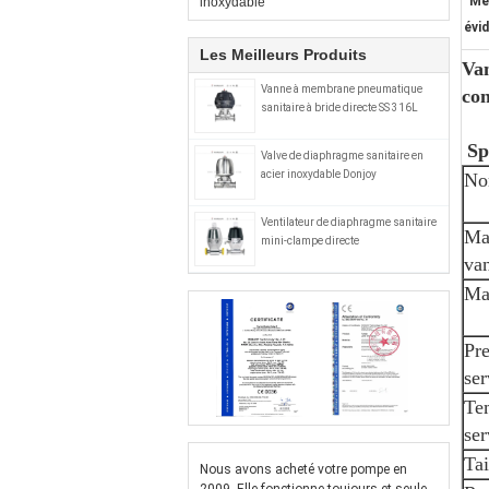
Me
inoxydable
évi
Les Meilleurs Produits
Van
Vanne à membrane pneumatique
con
sanitaire à bride directe SS 316L
Sp
Valve de diaphragme sanitaire en
acier inoxydable Donjoy
No
Ventilateur de diaphragme sanitaire
Mat
mini-clampe directe
van
Mat
Pr
ser
Te
ser
Tai
Nous avons acheté votre pompe en