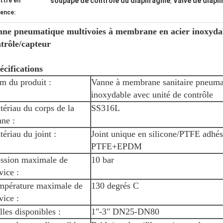
soupape de contrôle du diaphragme
Valve de diaph
ttre en
,
dence:
ne pneumatique multivoies à membrane en acier inoxydab
trôle/capteur
écifications
m du produit :
Vanne à membrane sanitaire pneumat
inoxydable avec unité de contrôle
ériau du corps de la
SS316L
ne :
ériau du joint :
Joint unique en silicone/PTFE adh
PTFE+EPDM
ession maximale de
10 bar
vice :
mpérature maximale de
130 degrés C
vice :
lles disponibles :
1"-3" DN25-DN80