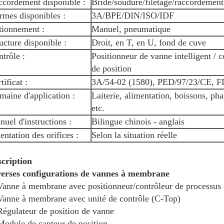
ccordement disponible :
Bride/soudure/filetage/raccordement
rmes disponibles :
3A/BPE/DIN/ISO/IDF
tionnement :
Manuel, pneumatique
ucture disponible :
Droit, en T, en U, fond de cuve
trôle :
Positionneur de vanne intelligent / 
de position
tificat :
3A/54-02 (1580), PED/97/23/CE, 
aine d'application :
Laiterie, alimentation, boissons, ph
etc.
uel d'instructions :
Bilingue chinois - anglais
entation des orifices :
Selon la situation réelle
cription
erses configurations de vannes à membrane
Vanne à membrane avec positionneur/contrôleur de processus
Vanne à membrane avec unité de contrôle (C-Top)
Régulateur de position de vanne
Module de capteur de position