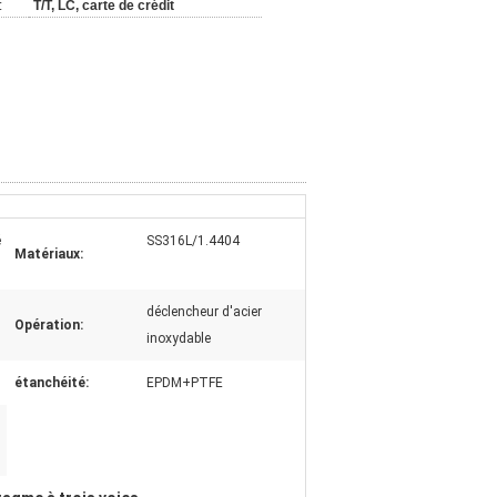
:
T/T, LC, carte de crédit
é
SS316L/1.4404
Matériaux:
déclencheur d'acier
Opération:
inoxydable
étanchéité:
EPDM+PTFE