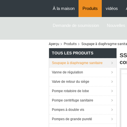
À la maison
Produits
vidéos
Demande de soumission
Nouvelles
Aperçu
Produits
Soupape à diaphragme sanita
TOUS LES PRODUITS
SS
co
Soupape à diaphragme sanitaire
Vanne de régulation
Valve de retour du siège
Pompe rotatoire de lobe
Pompe centrifuge sanitaire
Pompes à double vis
Pompes de grande pureté