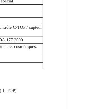
 spécial
contrôle C-TOP / capteur
FDA.177.2600
armacie, cosmétiques,
 (IL-TOP)