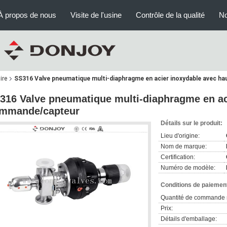
À propos de nous
Visite de l'usine
Contrôle de la qualité
No
ire
SS316 Valve pneumatique multi-diaphragme en acier inoxydable avec h
316 Valve pneumatique multi-diaphragme en ac
mmande/capteur
Détails sur le produit:
Lieu d'origine:
Nom de marque:
Certification:
Numéro de modèle:
Conditions de paiement
Quantité de commande 
Prix:
Détails d'emballage: