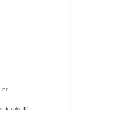
 T/T.
mations détaillées.