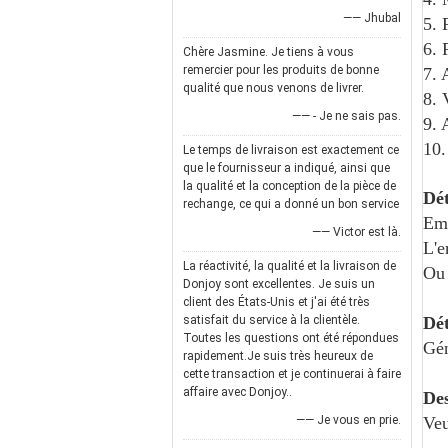
—— Jhubal
5. 
6. 
Chère Jasmine. Je tiens à vous
remercier pour les produits de bonne
7. 
qualité que nous venons de livrer.
8. 
—— - Je ne sais pas.
9. 
10.
Le temps de livraison est exactement ce
que le fournisseur a indiqué, ainsi que
la qualité et la conception de la pièce de
Dét
rechange, ce qui a donné un bon service
Emb
—— Victor est là.
L'e
La réactivité, la qualité et la livraison de
Ou 
Donjoy sont excellentes. Je suis un
client des États-Unis et j'ai été très
satisfait du service à la clientèle.
Dét
Toutes les questions ont été répondues
Gén
rapidement.Je suis très heureux de
cette transaction et je continuerai à faire
affaire avec Donjoy..
Des
—— Je vous en prie.
Veu