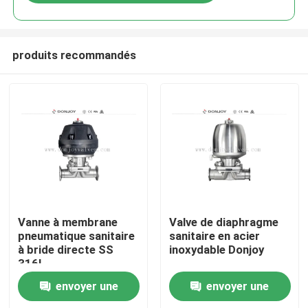
produits recommandés
À la maison
Vanne à membrane
Valve de diaphragme
pneumatique sanitaire
sanitaire en acier
à bride directe SS
inoxydable Donjoy
Produits
316L
envoyer une
envoyer une
vidéos