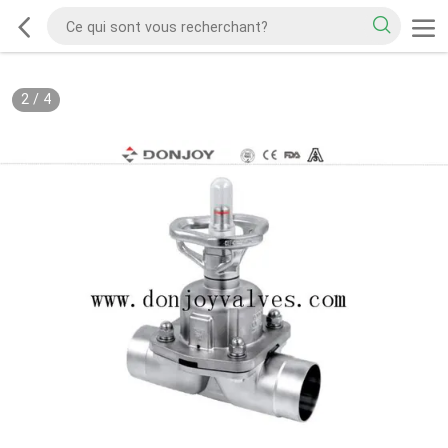
2
/
4