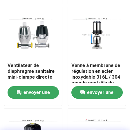
demande
demande
À propos de nous
Visite de l'usine
Contrôle de la qualité
Ventilateur de
Vanne à membrane de
diaphragme sanitaire
régulation en acier
Nous contacter
mini-clampe directe
inoxydable 316L / 304
pour le contrôle du
débit
Nouvelles
envoyer une
envoyer une
demande
demande
Demandez un devis
Soupape à diaphragme sanitaire