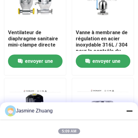
À propos de nous
Ventilateur de
Vanne à membrane de
Visite de l'usine
diaphragme sanitaire
régulation en acier
mini-clampe directe
inoxydable 316L / 304
pour le contrôle du
Contrôle de la qualité
débit
envoyer une
envoyer une
demande
demande
Nous contacter
Nouvelles
Jasmine Zhuang
Demandez un devis
5:09 AM
Soupape à diaphragme sanitaire