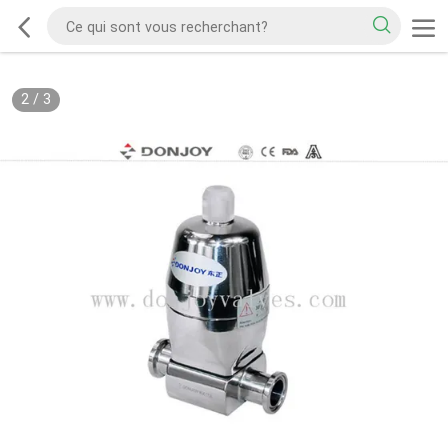
2
/
3