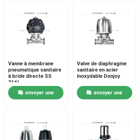
Vanne à membrane
Valve de diaphragme
pneumatique sanitaire
sanitaire en acier
à bride directe SS
inoxydable Donjoy
316L
envoyer une
envoyer une
À la maison
demande
demande
Produits
vidéos