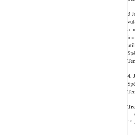
3 J
vul
a u
ino
uti
Spé
Tem
4.
Spé
Tem
Tra
1. 
1" 