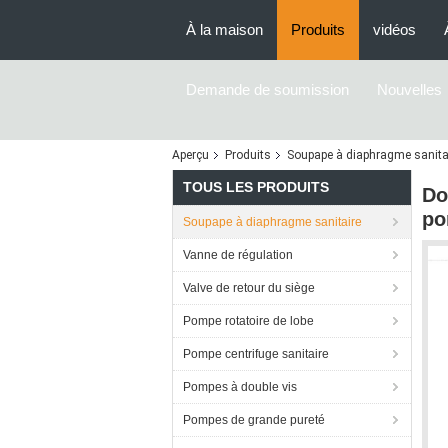
À la maison
Produits
vidéos
Demande de soumission
Nouvelles
Aperçu
Produits
Soupape à diaphragme sanita
TOUS LES PRODUITS
Do
po
Soupape à diaphragme sanitaire
Vanne de régulation
Valve de retour du siège
Pompe rotatoire de lobe
Pompe centrifuge sanitaire
Pompes à double vis
Pompes de grande pureté