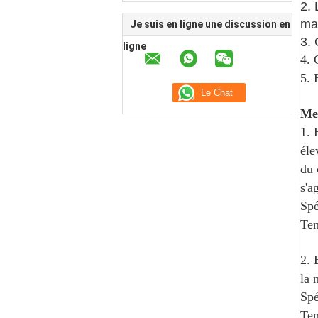
2. 
ma
Je suis en ligne une discussion en
3. 
ligne
4.
5. 
Me
1.
éle
du 
s'a
Spé
Tem
2. 
la
Spé
Tem