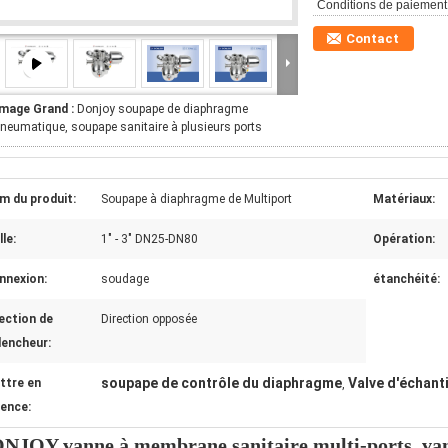
Conditions de paiement
Contact
Image Grand :
Donjoy soupape de diaphragme
neumatique, soupape sanitaire à plusieurs ports
m du produit:
Soupape à diaphragme de Multiport
Matériaux:
lle:
1" - 3" DN25-DN80
Opération:
nnexion:
soudage
étanchéité:
ection de
Direction opposée
lencheur:
soupape de contrôle du diaphragme
Valve d'échant
ttre en
,
dence:
NJOY vanne à membrane sanitaire multi-ports, van