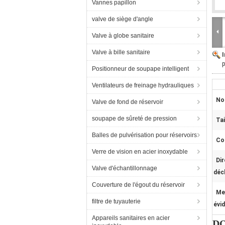
Vannes papillon
valve de siège d'angle
Valve à globe sanitaire
Valve à bille sanitaire
p
Positionneur de soupape intelligent
Ventilateurs de freinage hydrauliques
No
Valve de fond de réservoir
soupape de sûreté de pression
Tai
Balles de pulvérisation pour réservoirs
Co
Verre de vision en acier inoxydable
Dir
Valve d'échantillonnage
déc
Couverture de l'égout du réservoir
Me
filtre de tuyauterie
évi
Appareils sanitaires en acier
DO