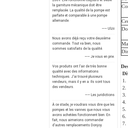
2009. Elle fonctionne toujours et seule
la garniture mécanique doit être
Con
remplacée. La qualité de la pompe est
parfaite et comparable à une pompe
Cer
allemande.
Dom
—— Ulzii
Nous avons déjà reçu votre deuxième
Man
commande. Tout va bien, nous
sommes satisfaits de la qualité.
Dir
—— Je vous en prie.
Des
Vos produits ont l'air de très bonne
qualité avec des informations
Di
techniques. J'ai trouvé plusieurs
1. 
vendeurs, mais il y en a. Ils sont tous
des vendeurs.
2. 
3. 
—— Les juridictions
4.
À ce stade, je voudrais vous dire que les
5.
pompes et les vannes que nous vous
avons achetées fonctionnent bien. En
6.
fait, nous aimerions commander
7.
d'autres remplacements Donjoy.