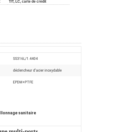
:
T/T, LC, carte de crédit
SS316L/1.4404
déclencheur d'acier inoxydable
EPDM+PTFE
illonnage sanitaire
ne multi-ports