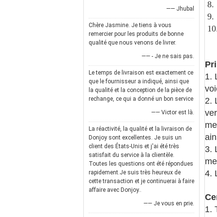
8.
—— Jhubal
9.
Chère Jasmine. Je tiens à vous
10
remercier pour les produits de bonne
qualité que nous venons de livrer.
—— - Je ne sais pas.
Pr
Le temps de livraison est exactement ce
1. 
que le fournisseur a indiqué, ainsi que
voi
la qualité et la conception de la pièce de
rechange, ce qui a donné un bon service
2. 
ver
—— Victor est là.
mem
La réactivité, la qualité et la livraison de
ain
Donjoy sont excellentes. Je suis un
client des États-Unis et j'ai été très
3. 
satisfait du service à la clientèle.
me
Toutes les questions ont été répondues
4.
rapidement.Je suis très heureux de
cette transaction et je continuerai à faire
affaire avec Donjoy..
Ce
—— Je vous en prie.
1. 