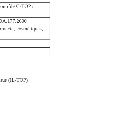
 Contrôle C-TOP /
FDA.177.2600
armacie, cosmétiques,
ssus (IL-TOP)