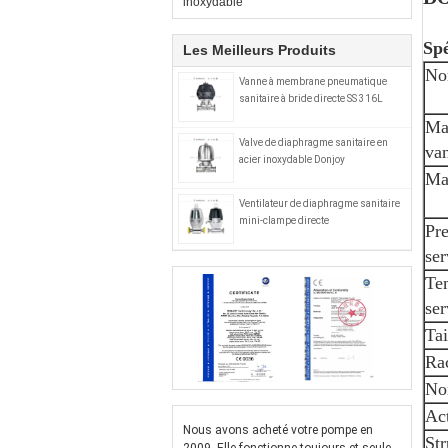
inoxydable
Spé
Les Meilleurs Produits
No
Vanne à membrane pneumatique
sanitaire à bride directe SS 316L
Ma
Valve de diaphragme sanitaire en
van
acier inoxydable Donjoy
Mat
Ventilateur de diaphragme sanitaire
mini-clampe directe
Pr
ser
Te
ser
Tai
Ra
No
Ac
Nous avons acheté votre pompe en
Str