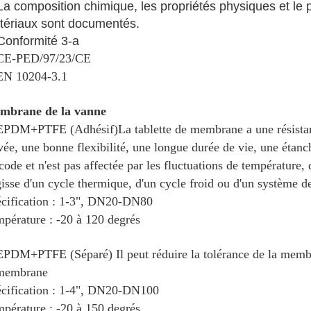
La composition chimique, les propriétés physiques et le 
tériaux sont documentés.
Conformité 3-a
 CE-PED/97/23/CE
EN 10204-3.1
mbrane de la vanne
 EPDM+PTFE (Adhésif)
La tablette de membrane a une résista
vée, une bonne flexibilité, une longue durée de vie, une étan
code et n'est pas affectée par les fluctuations de température, 
gisse d'un cycle thermique, d'un cycle froid ou d'un système de
cification : 1-3", DN20-DN80
pérature : -20 à 120 degrés
EPDM+PTFE (Séparé) Il peut réduire la tolérance de la membr
 membrane
cification : 1-4", DN20-DN100
pérature : -20 à 150 degrés