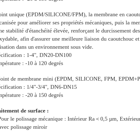
oint unique (EPDM/SILICONE/FPM), la membrane en caoutch
canisée pour améliorer ses propriétés mécaniques, puis la me
ne stabilité d'étanchéité élevée, renforçant le durcissement de
xydable, afin d'assurer une meilleure liaison du caoutchouc et
lisation dans un environnement sous vide.
cification : 1-4", DN20-DN100
pérature : -10 à 120 degrés
 Joint de membrane mini (EPDM, SILICONE, FPM, EPDM+
cification : 1/4"-3/4", DN6-DN15
pérature : -20 à 150 degrés
itement de surface :
Pour le polissage mécanique : Intérieur Ra＜0,5 µm, Extérieur
avec polissage miroir