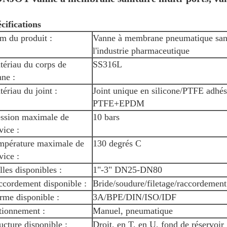
cifications
m du produit :
Vanne à membrane pneumatique sani
l'industrie pharmaceutique
tériau du corps de
SS316L
ne :
ériau du joint :
Joint unique en silicone/PTFE adh
PTFE+EPDM
ession maximale de
10 bars
vice :
mpérature maximale de
130 degrés C
vice :
lles disponibles :
1"-3" DN25-DN80
ccordement disponible :
Bride/soudure/filetage/raccordement
rme disponible :
3A/BPE/DIN/ISO/IDF
tionnement :
Manuel, pneumatique
ucture disponible :
Droit, en T, en U, fond de réservoir