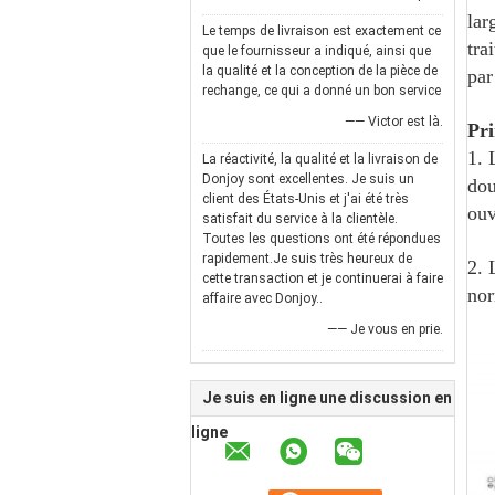
lar
Le temps de livraison est exactement ce
tra
que le fournisseur a indiqué, ainsi que
la qualité et la conception de la pièce de
par
rechange, ce qui a donné un bon service
—— Victor est là.
Pri
1. 
La réactivité, la qualité et la livraison de
Donjoy sont excellentes. Je suis un
dou
client des États-Unis et j'ai été très
ouv
satisfait du service à la clientèle.
Toutes les questions ont été répondues
rapidement.Je suis très heureux de
2. 
cette transaction et je continuerai à faire
nor
affaire avec Donjoy..
—— Je vous en prie.
Je suis en ligne une discussion en
ligne