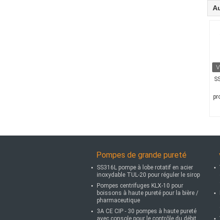
Au
SS
pr
Pompes de grande pureté
SS316L pompe à lobe rotatif en acier
inoxydable TUL-20 pour réguler le sirop
Pompes centrifuges KLX-10 pour
boissons à haute pureté pour la bière /
pharmaceutique
3A CE CIP - 30 pompes à haute pureté
avec console pour le contrôle du débit