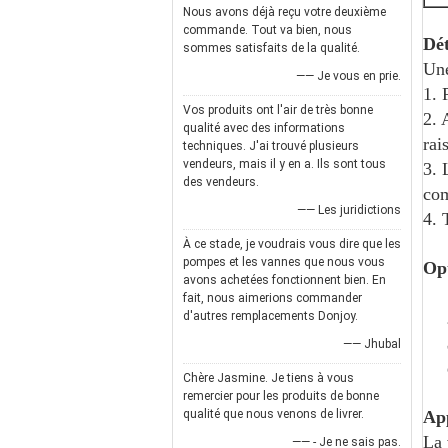
Nous avons déjà reçu votre deuxième
commande. Tout va bien, nous
Dét
sommes satisfaits de la qualité.
Une
—— Je vous en prie.
1. 
Vos produits ont l'air de très bonne
2. 
qualité avec des informations
rai
techniques. J'ai trouvé plusieurs
vendeurs, mais il y en a. Ils sont tous
3. 
des vendeurs.
com
—— Les juridictions
4. 
À ce stade, je voudrais vous dire que les
pompes et les vannes que nous vous
Opt
avons achetées fonctionnent bien. En
fait, nous aimerions commander
d'autres remplacements Donjoy.
—— Jhubal
Chère Jasmine. Je tiens à vous
remercier pour les produits de bonne
qualité que nous venons de livrer.
App
La 
—— - Je ne sais pas.