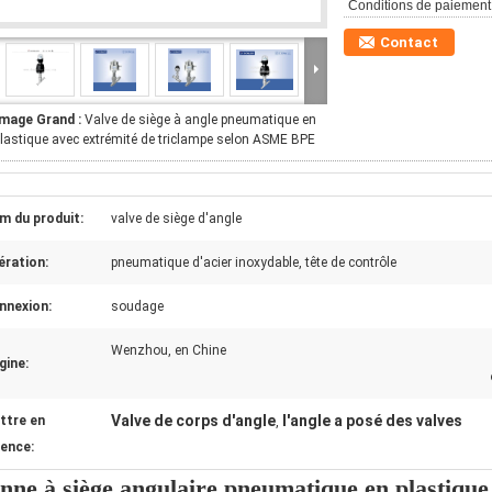
Conditions de paiement
Contact
Image Grand :
Valve de siège à angle pneumatique en
lastique avec extrémité de triclampe selon ASME BPE
m du produit:
valve de siège d'angle
ération:
pneumatique d'acier inoxydable, tête de contrôle
nnexion:
soudage
Wenzhou, en Chine
gine:
Valve de corps d'angle
l'angle a posé des valves
ttre en
,
dence:
nne à siège angulaire pneumatique en plastique