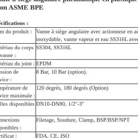
lon ASME BPE
cifications :
m du produit :
Vanne à siège angulaire avec actionneur en ac
inoxydable, vanne vapeur et eau SS316L ave
tériau du corps
SS304, SS316L
vanne :
ériau du joint :
EPDM
ssion de
8 Bar, 10 Bar (option).
vice :
mpérature de
120 degrés, 180 degrés (Option)
vice maximale :
lles disponibles
DN10-DN80, 1/2"-3"
nnexions
Filetage, Soudure, Clamp, BSP/BSP/NPT
ponibles :
tificat :
FDA, CE, ISO