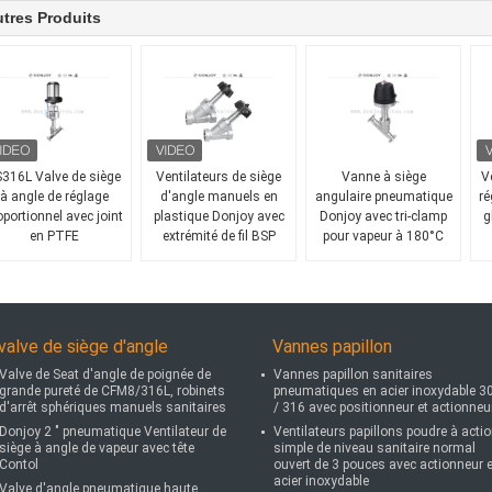
tres Produits
316L Valve de siège
Ventilateurs de siège
Vanne à siège
V
à angle de réglage
d'angle manuels en
angulaire pneumatique
ré
oportionnel avec joint
plastique Donjoy avec
Donjoy avec tri-clamp
g
en PTFE
extrémité de fil BSP
pour vapeur à 180°C
valve de siège d'angle
Vannes papillon
Valve de Seat d'angle de poignée de
Vannes papillon sanitaires
grande pureté de CFM8/316L, robinets
pneumatiques en acier inoxydable 3
d'arrêt sphériques manuels sanitaires
/ 316 avec positionneur et actionneu
Donjoy 2 " pneumatique Ventilateur de
Ventilateurs papillons poudre à acti
siège à angle de vapeur avec tête
simple de niveau sanitaire normal
Contol
ouvert de 3 pouces avec actionneur 
acier inoxydable
Valve d'angle pneumatique haute