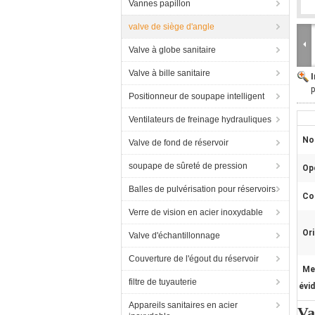
Vannes papillon
valve de siège d'angle
Valve à globe sanitaire
Valve à bille sanitaire
p
Positionneur de soupape intelligent
Ventilateurs de freinage hydrauliques
No
Valve de fond de réservoir
soupape de sûreté de pression
Op
Balles de pulvérisation pour réservoirs
Co
Verre de vision en acier inoxydable
Ori
Valve d'échantillonnage
Couverture de l'égout du réservoir
Me
filtre de tuyauterie
évi
Appareils sanitaires en acier
Va