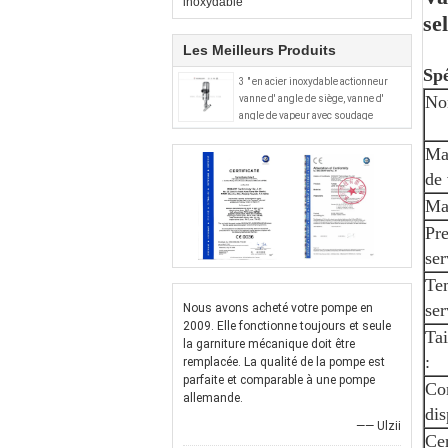
inoxydable
se
Les Meilleurs Produits
Spé
3 " en acier inoxydable actionneur
No
vanne d' angle de siège, vanne d'
angle de vapeur avec soudage
Ma
de 
Mat
Pre
ser
Te
ser
Nous avons acheté votre pompe en
2009. Elle fonctionne toujours et seule
Tai
la garniture mécanique doit être
:
remplacée. La qualité de la pompe est
parfaite et comparable à une pompe
Co
allemande.
dis
—— Ulzii
Cer