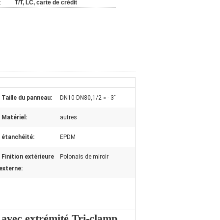
:
T/T, LC, carte de crédit
Taille du panneau:
DN10-DN80,1/2 » - 3"
Matériel:
autres
étanchéité:
EPDM
Finition extérieure
Polonais de miroir
externe:
 avec extrémité Tri-clamp