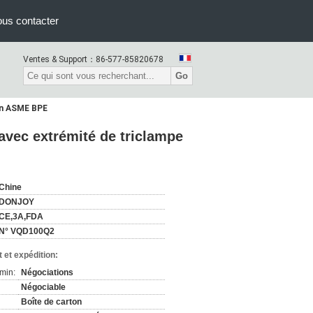
us contacter
Ventes & Support：
86-577-85820678
Go
lon ASME BPE
avec extrémité de triclampe
Chine
DONJOY
CE,3A,FDA
N° VQD100Q2
 et expédition:
min:
Négociations
Négociable
Boîte de carton