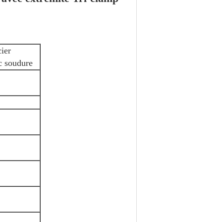
ier
c soudure