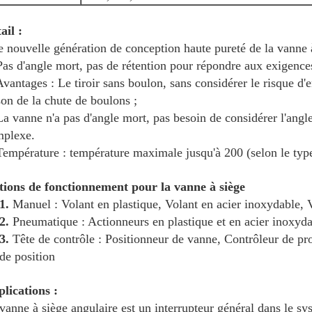
ail :
 nouvelle génération de conception haute pureté de la vanne 
Pas d'angle mort, pas de rétention pour répondre aux exigences
Avantages : Le tiroir sans boulon, sans considérer le risque 
son de la chute de boulons ;
La vanne n'a pas d'angle mort, pas besoin de considérer l'angle
plexe.
Température : température maximale jusqu'à 200 (selon le type
ions de fonctionnement pour la vanne à siège
1.
Manuel : Volant en plastique, Volant en acier inoxydable, V
2.
Pneumatique : Actionneurs en plastique et en acier inoxyd
3.
Tête de contrôle : Positionneur de vanne, Contrôleur de p
de position
lications :
vanne à siège angulaire est un interrupteur général dans le s