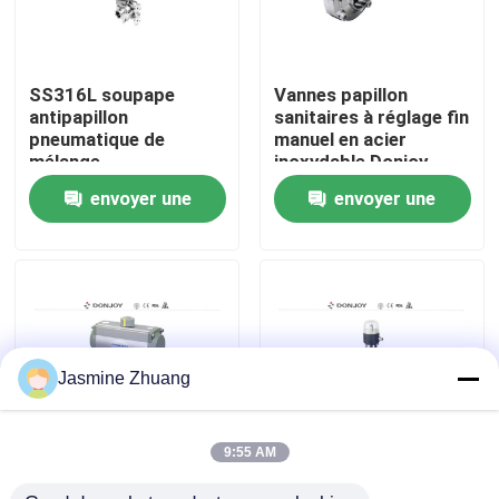
À propos de nous
SS316L soupape
Vannes papillon
antipapillon
sanitaires à réglage fin
Visite de l'usine
pneumatique de
manuel en acier
mélange
inoxydable Donjoy
envoyer une
envoyer une
Contrôle de la qualité
demande
demande
Nous contacter
Nouvelles
Jasmine Zhuang
Demandez un devis
9:55 AM
Ventilateurs à papillon
Vannes papillon
Soupape à diaphragme sanitaire