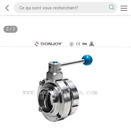
2
/
3