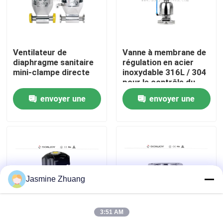
À propos de nous
Ventilateur de
Vanne à membrane de
Visite de l'usine
diaphragme sanitaire
régulation en acier
mini-clampe directe
inoxydable 316L / 304
pour le contrôle du
Contrôle de la qualité
débit
envoyer une
envoyer une
demande
demande
Nous contacter
Nouvelles
Jasmine Zhuang
Demandez un devis
3:51 AM
Soupape à diaphragme sanitaire