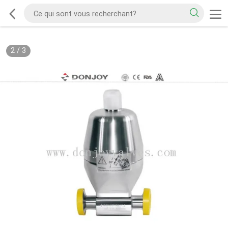
2
/
3