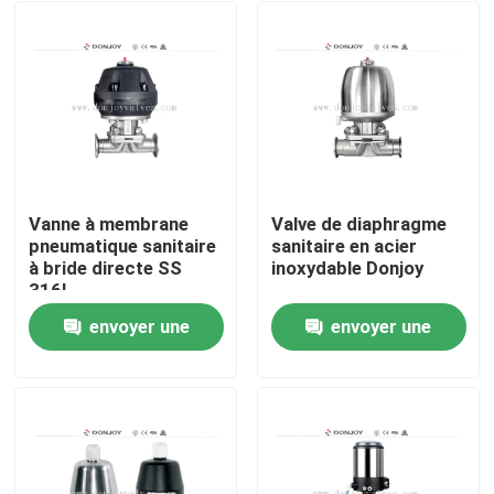
Vanne à membrane
Valve de diaphragme
pneumatique sanitaire
sanitaire en acier
à bride directe SS
inoxydable Donjoy
316L
envoyer une
envoyer une
À la maison
demande
demande
Produits
vidéos